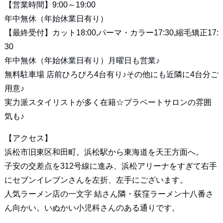
【営業時間】9:00～19:00
年中無休（年始休業日有り）
【最終受付】カット18:00,パーマ・カラー17:30,縮毛矯正17:
30
年中無休（年始休業日有り）月曜日も営業♪
無料駐車場 店前ひろびろ4台有り♪その他にも近隣に4台分ご
用意♪
実力派スタイリストが多く在籍☆プラベートサロンの雰囲
気も♪
【アクセス】
浜松市旧東区和田町。浜松駅から東海道を天王方面へ。
子安の交差点を312号線に進み、浜松アリーナをすぎて右手
にセブンイレブンさんを左折、左手にございます。
人気ラーメン店の一文字 結さん隣・荻窪ラーメン十八番さ
ん向かい。いぬかい小児科さんのある通りです。