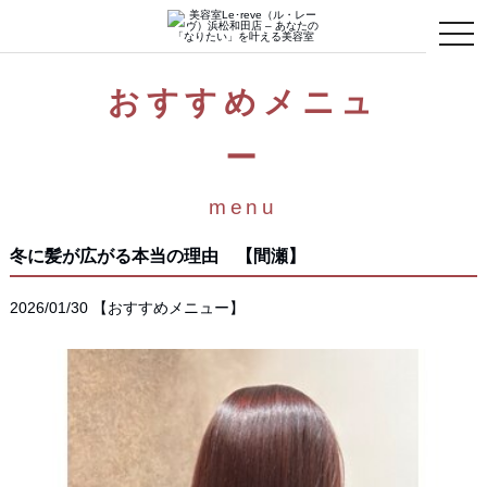
toggle
naviga
おすすめメニュ
ー
menu
冬に髪が広がる本当の理由 【間瀬】
2026/01/30
【
おすすめメニュー
】