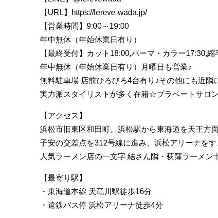
【URL】
https://lereve-wada.jp/
【営業時間】9:00～19:00
年中無休（年始休業日有り）
【最終受付】カット18:00,パーマ・カラー17:30,縮毛
年中無休（年始休業日有り）月曜日も営業♪
無料駐車場 店前ひろびろ4台有り♪その他にも近隣
実力派スタイリストが多く在籍☆プラベートサロン
【アクセス】
浜松市旧東区和田町。浜松駅から東海道を天王方
子安の交差点を312号線に進み、浜松アリーナを
人気ラーメン店の一文字 結さん隣・荻窪ラーメン
【最寄り駅】
・東海道本線 天竜川駅徒歩16分
・遠鉄バス停 浜松アリーナ徒歩4分