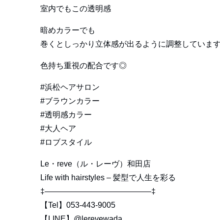
室内でもこの透明感
暗めカラーでも
巻くとしっかり立体感が出るように調整していま
色持ち重視の配合です◎
#浜松ヘアサロン
#ブラウンカラー
#透明感カラー
#大人ヘア
#ロブスタイル
Le・reve（ル・レーヴ）和田店
Life with hairstyles – 髪型で人生を彩る
‡—————————————–‡
【Tel】053-443-9005
【LINE】
@lerevewada