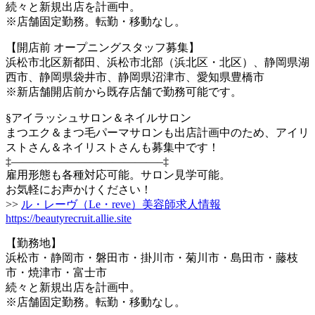
続々と新規出店を計画中。
※店舗固定勤務。転勤・移動なし。
【開店前 オープニングスタッフ募集】
浜松市北区新都田、浜松市北部（浜北区・北区）、静岡県湖
西市、静岡県袋井市、静岡県沼津市、愛知県豊橋市
※新店舗開店前から既存店舗で勤務可能です。
§アイラッシュサロン＆ネイルサロン
まつエク＆まつ毛パーマサロンも出店計画中のため、アイリ
ストさん＆ネイリストさんも募集中です！
‡—————————————–‡
雇用形態も各種対応可能。サロン見学可能。
お気軽にお声かけください！
>>
ル・レーヴ（Le・reve）美容師求人情報
https://beautyrecruit.allie.site
【勤務地】
浜松市・静岡市・磐田市・掛川市・菊川市・島田市・藤枝
市・焼津市・富士市
続々と新規出店を計画中。
※店舗固定勤務。転勤・移動なし。