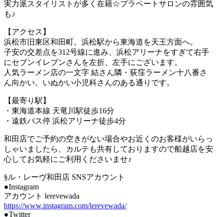
実力派スタイリストが多く在籍☆プラベートサロンの雰囲気
も♪
【アクセス】
浜松市旧東区和田町。浜松駅から東海道を天王方面へ。
子安の交差点を312号線に進み、浜松アリーナをすぎて右手
にセブンイレブンさんを左折、左手にございます。
人気ラーメン店の一文字 結さん隣・荻窪ラーメン十八番さ
ん向かい。いぬかい小児科さんのある通りです。
【最寄り駅】
・東海道本線 天竜川駅徒歩16分
・遠鉄バス停 浜松アリーナ徒歩4分
和田店でご予約の空きがない場合やお近くのお客様がいらっ
しゃいましたら、カルテも共有しておりますので船越店を安
心してお気軽にご利用くださいませ♪
§ル・レーヴ和田店 SNSアカウント
●Instagram
アカウント lerevewada
https://www.instagram.com/lerevewada/
●Twitter