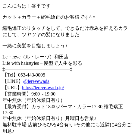
こんにちは！谷平です！
カット＋カラー＋縮毛矯正のお客様です^ ^
縮毛矯正のリタッチをして、できるだけ赤みを抑えるカラー
にして、ツヤツヤの髪になりました！
一緒に美髪を目指しましょう♪
Le・reve（ル・レーヴ）和田店
Life with hairstyles – 髪型で人生を彩る
‡—————————————–‡
【Tel】053-443-9005
【LINE】
@lerevewada
【URL】
https://lereve-wada.jp/
【営業時間】9:00～19:00
年中無休（年始休業日有り）
【最終受付】カット18:00,パーマ・カラー17:30,縮毛矯正
17:30
年中無休（年始休業日有り）月曜日も営業♪
無料駐車場 店前ひろびろ4台有り♪その他にも近隣に4台分ご
用意♪