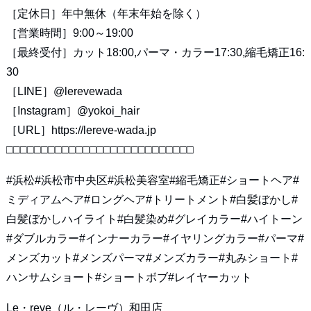
［定休日］年中無休（年末年始を除く）
［営業時間］9:00～19:00
［最終受付］カット18:00,パーマ・カラー17:30,縮毛矯正16:
30
［LINE］@lerevewada
［Instagram］@yokoi_hair
［URL］https://lereve-wada.jp
□□□□□□□□□□□□□□□□□□□□□□□□□□□
#浜松#浜松市中央区#浜松美容室#縮毛矯正#ショートヘア#
ミディアムヘア#ロングヘア#トリートメント#白髪ぼかし#
白髪ぼかしハイライト#白髪染め#グレイカラー#ハイトーン
#ダブルカラー#インナーカラー#イヤリングカラー#パーマ#
メンズカット#メンズパーマ#メンズカラー#丸みショート#
ハンサムショート#ショートボブ#レイヤーカット
Le・reve（ル・レーヴ）和田店