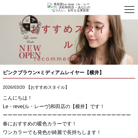
toggle
naviga
おすすめスタイ
ル
recommendedstyle
ピンクブラウン×ミディアムレイヤー【横井】
2026/03/20
【
おすすめスタイル
】
こんにちは！
Le・reve(ル・レーヴ)和田店の【横井】です！
ーーーーーーーーーーーーーーーーーーーーーーーーーー
春におすすめの暖色カラーです！
ワンカラーでも発色が綺麗で長持ちします！