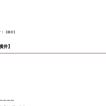
す！【横井】
横井】
ーーーー