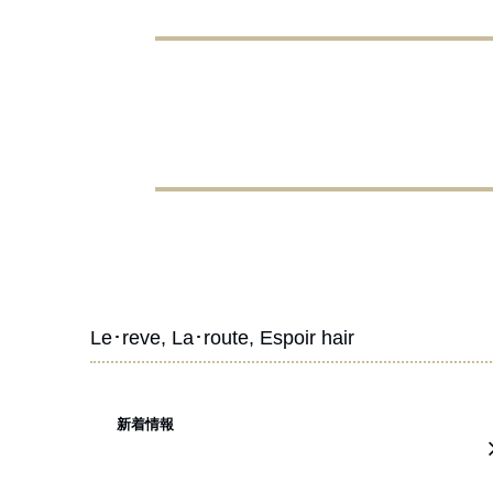
Le･reve, La･route, Espoir hair
新着情報