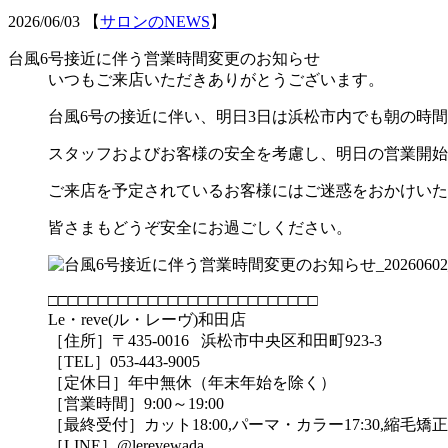
2026/06/03
【
サロンのNEWS
】
台風6号接近に伴う営業時間変更のお知らせ
いつもご来店いただきありがとうございます。
台風6号の接近に伴い、明日3日は浜松市内でも朝の時
スタッフおよびお客様の安全を考慮し、明日の営業開始時
ご来店を予定されているお客様にはご迷惑をおかけいた
皆さまもどうぞ安全にお過ごしください。
□□□□□□□□□□□□□□□□□□□□□□□□□□□
Le・reve(ル・レーヴ)和田店
［住所］〒435-0016 浜松市中央区和田町923-3
［TEL］053-443-9005
［定休日］年中無休（年末年始を除く）
［営業時間］9:00～19:00
［最終受付］カット18:00,パーマ・カラー17:30,縮毛矯正1
［LINE］@lerevewada