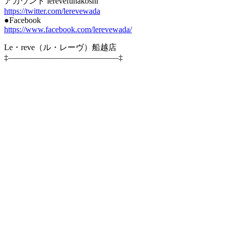
アカウント lerevefunakoshi
https://twitter.com/lerevewada
●Facebook
https://www.facebook.com/lerevewada/
Le・reve（ル・レーヴ）船越店
‡—————————————–‡