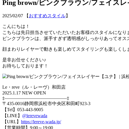
Ping brown/ピンクブラウン/フェイ
2025/02/07
【
おすすめスタイル
】
こんにちは！
こちらは先日担当させていただいたお客様のスタイルになり
ピンクブラウンは、派手すぎず透明感がしっかりあってオス
顔まわりレイヤーで動きも楽しめてスタイリングも楽しくし
是非お任せください♪
お待ちしております！
Le・reve（ル・レーヴ）和田店
2025.1.17 NEW OPEN
‡—————————————–‡
〒435-0016静岡県浜松市中央区和田町923-3
【Tel】053-443-9005
【LINE】
@lerevewada
【URL】
https://lereve-wada.jp/
【営業時間】9:00～19:00