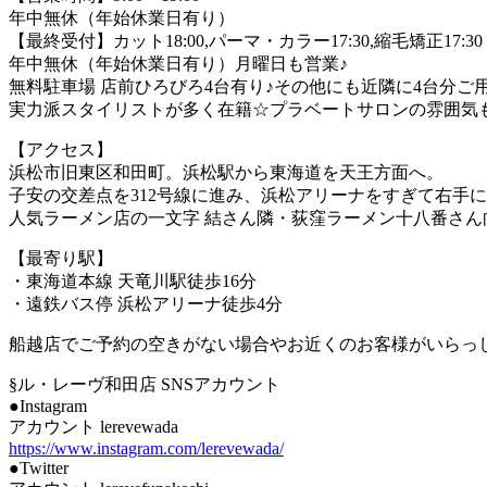
年中無休（年始休業日有り）
【最終受付】カット18:00,パーマ・カラー17:30,縮毛矯正17:30
年中無休（年始休業日有り）月曜日も営業♪
無料駐車場 店前ひろびろ4台有り♪その他にも近隣に4台分ご用
実力派スタイリストが多く在籍☆プラベートサロンの雰囲気
【アクセス】
浜松市旧東区和田町。浜松駅から東海道を天王方面へ。
子安の交差点を312号線に進み、浜松アリーナをすぎて右手
人気ラーメン店の一文字 結さん隣・荻窪ラーメン十八番さ
【最寄り駅】
・東海道本線 天竜川駅徒歩16分
・遠鉄バス停 浜松アリーナ徒歩4分
船越店でご予約の空きがない場合やお近くのお客様がいらっ
§ル・レーヴ和田店 SNSアカウント
●Instagram
アカウント lerevewada
https://www.instagram.com/lerevewada/
●Twitter