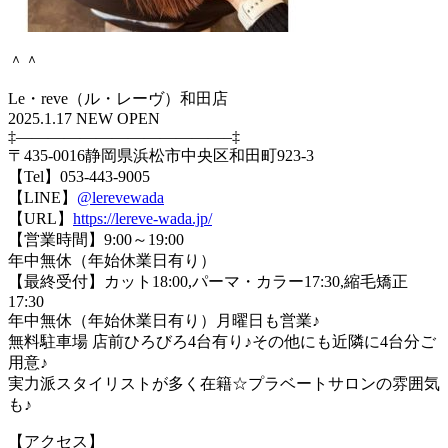
＾＾
Le・reve（ル・レーヴ）和田店
2025.1.17 NEW OPEN
‡—————————————–‡
〒435-0016静岡県浜松市中央区和田町923-3
【Tel】053-443-9005
【LINE】
@lerevewada
【URL】
https://lereve-wada.jp/
【営業時間】9:00～19:00
年中無休（年始休業日有り）
【最終受付】カット18:00,パーマ・カラー17:30,縮毛矯正
17:30
年中無休（年始休業日有り）月曜日も営業♪
無料駐車場 店前ひろびろ4台有り♪その他にも近隣に4台分ご
用意♪
実力派スタイリストが多く在籍☆プラベートサロンの雰囲気
も♪
【アクセス】