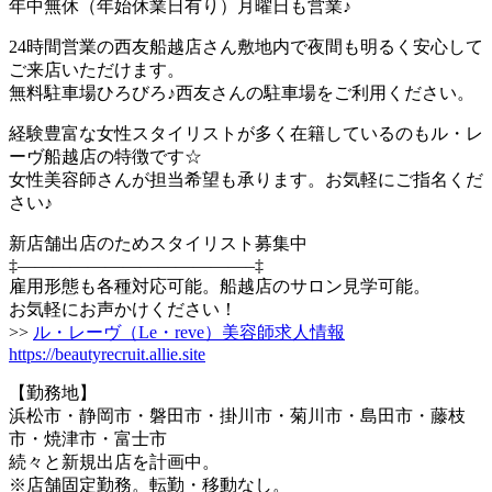
年中無休（年始休業日有り）月曜日も営業♪
24時間営業の西友船越店さん敷地内で夜間も明るく安心して
ご来店いただけます。
無料駐車場ひろびろ♪西友さんの駐車場をご利用ください。
経験豊富な女性スタイリストが多く在籍しているのもル・レ
ーヴ船越店の特徴です☆
女性美容師さんが担当希望も承ります。お気軽にご指名くだ
さい♪
新店舗出店のためスタイリスト募集中
‡—————————————–‡
雇用形態も各種対応可能。船越店のサロン見学可能。
お気軽にお声かけください！
>>
ル・レーヴ（Le・reve）美容師求人情報
https://beautyrecruit.allie.site
【勤務地】
浜松市・静岡市・磐田市・掛川市・菊川市・島田市・藤枝
市・焼津市・富士市
続々と新規出店を計画中。
※店舗固定勤務。転勤・移動なし。