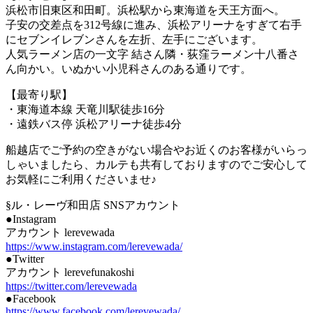
浜松市旧東区和田町。浜松駅から東海道を天王方面へ。
子安の交差点を312号線に進み、浜松アリーナをすぎて右手
にセブンイレブンさんを左折、左手にございます。
人気ラーメン店の一文字 結さん隣・荻窪ラーメン十八番さ
ん向かい。いぬかい小児科さんのある通りです。
【最寄り駅】
・東海道本線 天竜川駅徒歩16分
・遠鉄バス停 浜松アリーナ徒歩4分
船越店でご予約の空きがない場合やお近くのお客様がいらっ
しゃいましたら、カルテも共有しておりますのでご安心して
お気軽にご利用くださいませ♪
§ル・レーヴ和田店 SNSアカウント
●Instagram
アカウント lerevewada
https://www.instagram.com/lerevewada/
●Twitter
アカウント lerevefunakoshi
https://twitter.com/lerevewada
●Facebook
https://www.facebook.com/lerevewada/