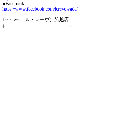
●Facebook
https://www.facebook.com/lerevewada/
Le・reve（ル・レーヴ）船越店
‡—————————————–‡