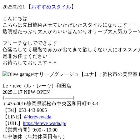
2025/02/21
【
おすすめスタイル
】
こんにちは！
こちらは先日施術させていただいたスタイルになります！！
透明感たっぷり大人かわいいほんのりオリーブ大人気カラー
ブリーチなしでできます！
色落ちしてく段階で赤みが出てきて欲しくない人にオススメ
是非お任せください！
お待ちしております＾＾
Le・reve（ル・レーヴ）和田店
2025.1.17 NEW OPEN
‡—————————————–‡
〒435-0016静岡県浜松市中央区和田町923-3
【Tel】053-443-9005
【LINE】
@lerevewada
【URL】
https://lereve-wada.jp/
【営業時間】9:00～19:00
年中無休（年始休業日有り）