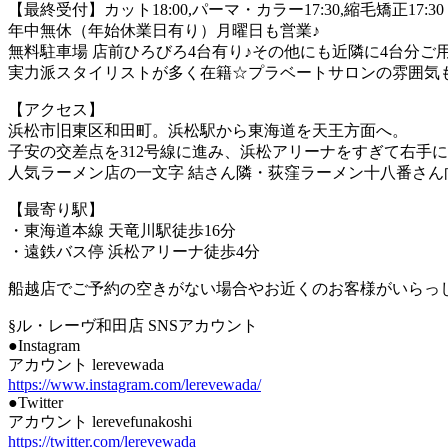
【最終受付】カット18:00,パーマ・カラー17:30,縮毛矯正17:30
年中無休（年始休業日有り）月曜日も営業♪
無料駐車場 店前ひろびろ4台有り♪その他にも近隣に4台分ご用
実力派スタイリストが多く在籍☆プラベートサロンの雰囲気
【アクセス】
浜松市旧東区和田町。浜松駅から東海道を天王方面へ。
子安の交差点を312号線に進み、浜松アリーナをすぎて右手
人気ラーメン店の一文字 結さん隣・荻窪ラーメン十八番さ
【最寄り駅】
・東海道本線 天竜川駅徒歩16分
・遠鉄バス停 浜松アリーナ徒歩4分
船越店でご予約の空きがない場合やお近くのお客様がいらっ
§ル・レーヴ和田店 SNSアカウント
●Instagram
アカウント lerevewada
https://www.instagram.com/lerevewada/
●Twitter
アカウント lerevefunakoshi
https://twitter.com/lerevewada