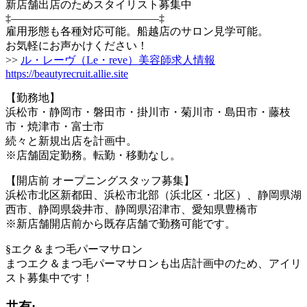
新店舗出店のためスタイリスト募集中
‡—————————————–‡
雇用形態も各種対応可能。船越店のサロン見学可能。
お気軽にお声かけください！
>>
ル・レーヴ（Le・reve）美容師求人情報
https://beautyrecruit.allie.site
【勤務地】
浜松市・静岡市・磐田市・掛川市・菊川市・島田市・藤枝
市・焼津市・富士市
続々と新規出店を計画中。
※店舗固定勤務。転勤・移動なし。
【開店前 オープニングスタッフ募集】
浜松市北区新都田、浜松市北部（浜北区・北区）、静岡県湖
西市、静岡県袋井市、静岡県沼津市、愛知県豊橋市
※新店舗開店前から既存店舗で勤務可能です。
§エク＆まつ毛パーマサロン
まつエク＆まつ毛パーマサロンも出店計画中のため、アイリ
スト募集中です！
共有: