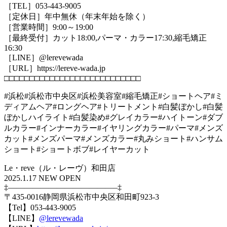
［TEL］053-443-9005
［定休日］年中無休（年末年始を除く）
［営業時間］9:00～19:00
［最終受付］カット18:00,パーマ・カラー17:30,縮毛矯正
16:30
［LINE］@lerevewada
［URL］https://lereve-wada.jp
□□□□□□□□□□□□□□□□□□□□□□□□□□□
#浜松#浜松市中央区#浜松美容室#縮毛矯正#ショートヘア#ミ
ディアムヘア#ロングヘア#トリートメント#白髪ぼかし#白髪
ぼかしハイライト#白髪染め#グレイカラー#ハイトーン#ダブ
ルカラー#インナーカラー#イヤリングカラー#パーマ#メンズ
カット#メンズパーマ#メンズカラー#丸みショート#ハンサム
ショート#ショートボブ#レイヤーカット
Le・reve（ル・レーヴ）和田店
2025.1.17 NEW OPEN
‡—————————————–‡
〒435-0016静岡県浜松市中央区和田町923-3
【Tel】053-443-9005
【LINE】
@lerevewada