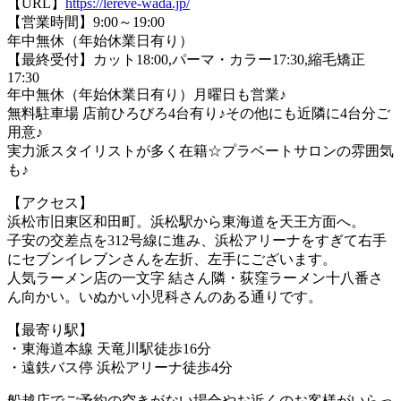
【URL】
https://lereve-wada.jp/
【営業時間】9:00～19:00
年中無休（年始休業日有り）
【最終受付】カット18:00,パーマ・カラー17:30,縮毛矯正
17:30
年中無休（年始休業日有り）月曜日も営業♪
無料駐車場 店前ひろびろ4台有り♪その他にも近隣に4台分ご
用意♪
実力派スタイリストが多く在籍☆プラベートサロンの雰囲気
も♪
【アクセス】
浜松市旧東区和田町。浜松駅から東海道を天王方面へ。
子安の交差点を312号線に進み、浜松アリーナをすぎて右手
にセブンイレブンさんを左折、左手にございます。
人気ラーメン店の一文字 結さん隣・荻窪ラーメン十八番さ
ん向かい。いぬかい小児科さんのある通りです。
【最寄り駅】
・東海道本線 天竜川駅徒歩16分
・遠鉄バス停 浜松アリーナ徒歩4分
船越店でご予約の空きがない場合やお近くのお客様がいらっ