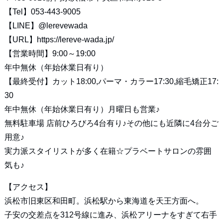
【Tel】053-443-9005
【LINE】
@lerevewada
【URL】
https://lereve-wada.jp/
【営業時間】9:00～19:00
年中無休（年始休業日有り）
【最終受付】カット18:00,パーマ・カラー17:30,縮毛矯正17:
30
年中無休（年始休業日有り）月曜日も営業♪
無料駐車場 店前ひろびろ4台有り♪その他にも近隣に4台分ご
用意♪
実力派スタイリストが多く在籍☆プラベートサロンの雰囲
気も♪
【アクセス】
浜松市旧東区和田町。浜松駅から東海道を天王方面へ。
子安の交差点を312号線に進み、浜松アリーナをすぎて右手