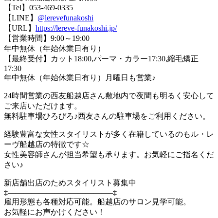
【Tel】053-469-0335
【LINE】
@lerevefunakoshi
【URL】
https://lereve-funakoshi.jp/
【営業時間】9:00～19:00
年中無休（年始休業日有り）
【最終受付】カット18:00,パーマ・カラー17:30,縮毛矯正
17:30
年中無休（年始休業日有り）月曜日も営業♪
24時間営業の西友船越店さん敷地内で夜間も明るく安心して
ご来店いただけます。
無料駐車場ひろびろ♪西友さんの駐車場をご利用ください。
経験豊富な女性スタイリストが多く在籍しているのもル・レ
ーヴ船越店の特徴です☆
女性美容師さんが担当希望も承ります。お気軽にご指名くだ
さい♪
新店舗出店のためスタイリスト募集中
‡—————————————–‡
雇用形態も各種対応可能。船越店のサロン見学可能。
お気軽にお声かけください！