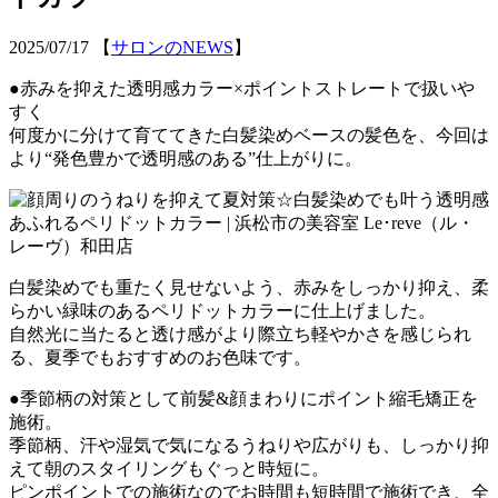
2025/07/17
【
サロンのNEWS
】
●赤みを抑えた透明感カラー×ポイントストレートで扱いや
すく
何度かに分けて育ててきた白髪染めベースの髪色を、今回は
より“発色豊かで透明感のある”仕上がりに。
白髪染めでも重たく見せないよう、赤みをしっかり抑え、柔
らかい緑味のあるペリドットカラーに仕上げました。
自然光に当たると透け感がより際立ち軽やかさを感じられ
る、夏季でもおすすめのお色味です。
●季節柄の対策として前髪&顔まわりにポイント縮毛矯正を
施術。
季節柄、汗や湿気で気になるうねりや広がりも、しっかり抑
えて朝のスタイリングもぐっと時短に。
ピンポイントでの施術なのでお時間も短時間で施術でき、全