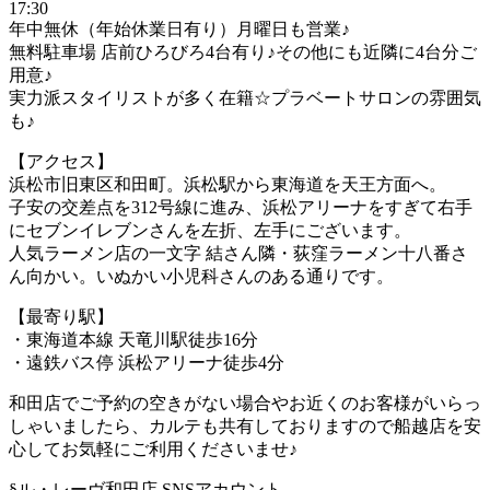
17:30
年中無休（年始休業日有り）月曜日も営業♪
無料駐車場 店前ひろびろ4台有り♪その他にも近隣に4台分ご
用意♪
実力派スタイリストが多く在籍☆プラベートサロンの雰囲気
も♪
【アクセス】
浜松市旧東区和田町。浜松駅から東海道を天王方面へ。
子安の交差点を312号線に進み、浜松アリーナをすぎて右手
にセブンイレブンさんを左折、左手にございます。
人気ラーメン店の一文字 結さん隣・荻窪ラーメン十八番さ
ん向かい。いぬかい小児科さんのある通りです。
【最寄り駅】
・東海道本線 天竜川駅徒歩16分
・遠鉄バス停 浜松アリーナ徒歩4分
和田店でご予約の空きがない場合やお近くのお客様がいらっ
しゃいましたら、カルテも共有しておりますので船越店を安
心してお気軽にご利用くださいませ♪
§ル・レーヴ和田店 SNSアカウント