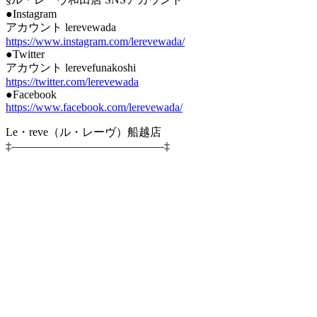
●Instagram
アカウント lerevewada
https://www.instagram.com/lerevewada/
●Twitter
アカウント lerevefunakoshi
https://twitter.com/lerevewada
●Facebook
https://www.facebook.com/lerevewada/
Le・reve（ル・レーヴ）船越店
‡—————————————–‡