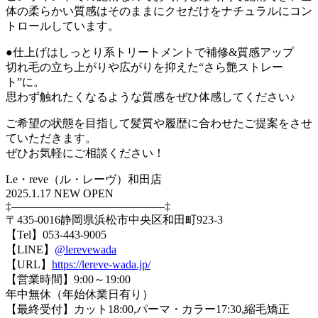
体の柔らかい質感はそのままにクセだけをナチュラルにコン
トロールしています。
●仕上げはしっとり系トリートメントで補修&質感アップ
切れ毛の立ち上がりや広がりを抑えた“さら艶ストレー
ト”に。
思わず触れたくなるような質感をぜひ体感してください♪
ご希望の状態を目指して髪質や履歴に合わせたご提案をさせ
ていただきます。
ぜひお気軽にご相談ください！
Le・reve（ル・レーヴ）和田店
2025.1.17 NEW OPEN
‡—————————————–‡
〒435-0016静岡県浜松市中央区和田町923-3
【Tel】053-443-9005
【LINE】
@lerevewada
【URL】
https://lereve-wada.jp/
【営業時間】9:00～19:00
年中無休（年始休業日有り）
【最終受付】カット18:00,パーマ・カラー17:30,縮毛矯正