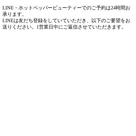
LINE・ホットペッパービューティーでのご予約は24時間お
承ります。
LINEは友だち登録をしていていただき、以下のご要望をお
送りください。1営業日中にご返信させていただきます。
【店名】
美容室 ル・レーヴ（Le･reve）和田店
【住所】
〒430-0913静岡県浜松市中央区和田町923-3
» 大きな地図はこちら
【営業時間】
9:00～19:00
【最終受付時間】
カット18:00 / カラー・パーマ17:30 / 縮毛矯正・ストレ
ートパーマ16:30
※19:00以降のご来店は当日19:00までのご予約で承りま
す。
※早朝のご予約はお電話・LINEにてお問い合わせくだ
さい（要早朝料金・ご希望に沿えない場合はご了承く
ださい）
【定休日】