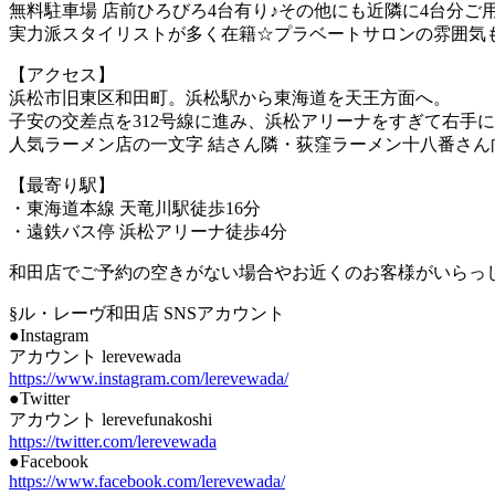
無料駐車場 店前ひろびろ4台有り♪その他にも近隣に4台分ご用
実力派スタイリストが多く在籍☆プラベートサロンの雰囲気
【アクセス】
浜松市旧東区和田町。浜松駅から東海道を天王方面へ。
子安の交差点を312号線に進み、浜松アリーナをすぎて右手
人気ラーメン店の一文字 結さん隣・荻窪ラーメン十八番さ
【最寄り駅】
・東海道本線 天竜川駅徒歩16分
・遠鉄バス停 浜松アリーナ徒歩4分
和田店でご予約の空きがない場合やお近くのお客様がいらっ
§ル・レーヴ和田店 SNSアカウント
●Instagram
アカウント lerevewada
https://www.instagram.com/lerevewada/
●Twitter
アカウント lerevefunakoshi
https://twitter.com/lerevewada
●Facebook
https://www.facebook.com/lerevewada/