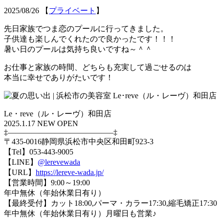
2025/08/26
【
プライベート
】
先日家族でつま恋のプールに行ってきました。
子供達も楽しんでくれたので良かったです！！！
暑い日のプールは気持ち良いですね～＾＾
お仕事と家族の時間、どちらも充実して過ごせるのは
本当に幸せでありがたいです！
Le・reve（ル・レーヴ）和田店
2025.1.17 NEW OPEN
‡—————————————–‡
〒435-0016静岡県浜松市中央区和田町923-3
【Tel】053-443-9005
【LINE】
@lerevewada
【URL】
https://lereve-wada.jp/
【営業時間】9:00～19:00
年中無休（年始休業日有り）
【最終受付】カット18:00,パーマ・カラー17:30,縮毛矯正17:30
年中無休（年始休業日有り）月曜日も営業♪