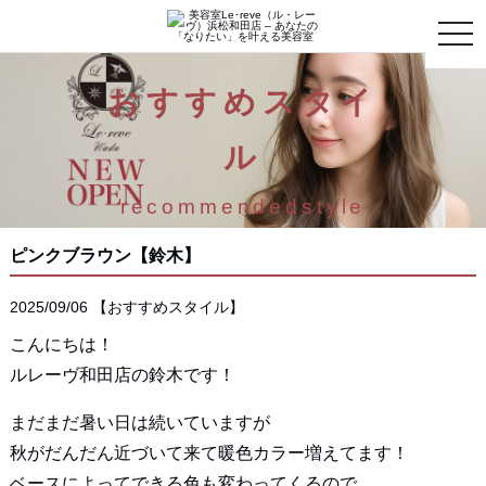
toggle
naviga
おすすめスタイ
ル
recommendedstyle
ピンクブラウン【鈴木】
2025/09/06
【
おすすめスタイル
】
こんにちは！
ルレーヴ和田店の鈴木です！
まだまだ暑い日は続いていますが
秋がだんだん近づいて来て暖色カラー増えてます！
ベースによってできる色も変わってくるので