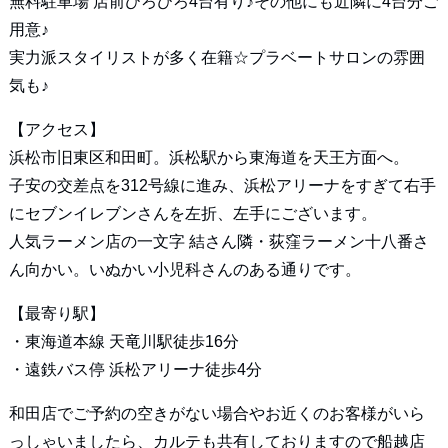
無料駐車場 店前ひろびろ4台有り♪その他にも近隣に4台分ご
用意♪
実力派スタイリストが多く在籍☆プラベートサロンの雰囲
気も♪
【アクセス】
浜松市旧東区和田町。浜松駅から東海道を天王方面へ。
子安の交差点を312号線に進み、浜松アリーナをすぎて右手
にセブンイレブンさんを左折、左手にございます。
人気ラーメン店の一文字 結さん隣・荻窪ラーメン十八番さ
ん向かい。いぬかい小児科さんのある通りです。
【最寄り駅】
・東海道本線 天竜川駅徒歩16分
・遠鉄バス停 浜松アリーナ徒歩4分
和田店でご予約の空きがない場合やお近くのお客様がいら
っしゃいましたら、カルテも共有しておりますので船越店