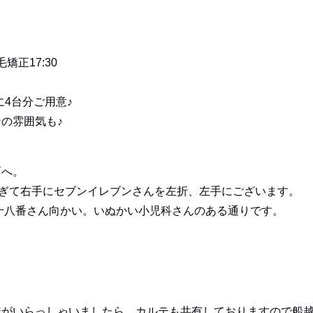
矯正17:30
に4台分ご用意♪
の雰囲気も♪
面へ。
すぎて右手にセブンイレブンさんを左折、左手にございます。
十八番さん向かい。いぬかい小児科さんのある通りです。
様がいらっしゃいましたら、カルテも共有しておりますので船