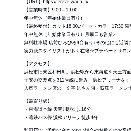
【URL】
https://lereve-wada.jp/
【営業時間】9:00～19:00
年中無休（年始休業日有り）
【最終受付】カット18:00,パーマ・カラー17:30,縮毛
年中無休（年始休業日有り）月曜日も営業♪
無料駐車場 店前ひろびろ4台有り♪その他にも近隣
実力派スタイリストが多く在籍☆プラベートサロン
【アクセス】
浜松市旧東区和田町。浜松駅から東海道を天王方
子安の交差点を312号線に進み、浜松アリーナを
人気ラーメン店の一文字 結さん隣・荻窪ラーメン
【最寄り駅】
・東海道本線 天竜川駅徒歩16分
・遠鉄バス停 浜松アリーナ徒歩4分
和田店でご予約の空きがない場合やお近くのお客