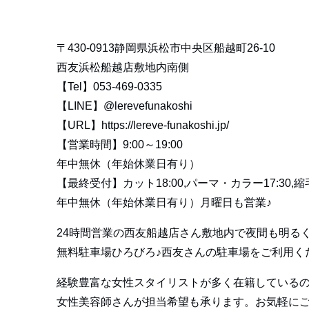
〒430-0913静岡県浜松市中央区船越町26-10
西友浜松船越店敷地内南側
【Tel】053-469-0335
【LINE】
@lerevefunakoshi
【URL】
https://lereve-funakoshi.jp/
【営業時間】9:00～19:00
年中無休（年始休業日有り）
【最終受付】カット18:00,パーマ・カラー17:30,縮毛
年中無休（年始休業日有り）月曜日も営業♪
24時間営業の西友船越店さん敷地内で夜間も明る
無料駐車場ひろびろ♪西友さんの駐車場をご利用く
経験豊富な女性スタイリストが多く在籍している
女性美容師さんが担当希望も承ります。お気軽にご