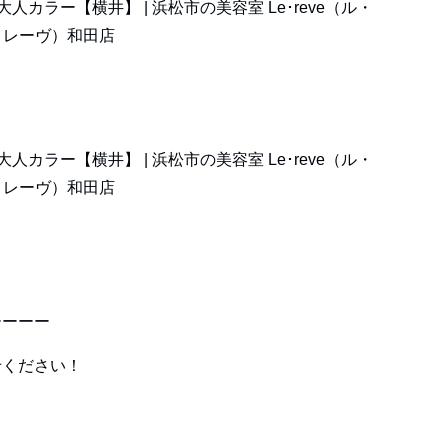
。
ーーーー
せください！