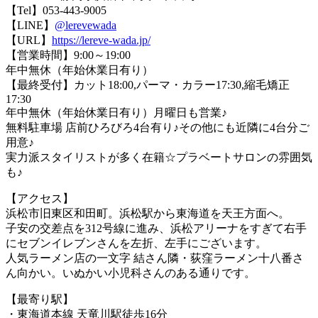
【Tel】053-443-9005
【LINE】
@lerevewada
【URL】
https://lereve-wada.jp/
【営業時間】9:00～19:00
年中無休（年始休業日有り）
【最終受付】カット18:00,パーマ・カラー17:30,縮毛矯正
17:30
年中無休（年始休業日有り）月曜日も営業♪
無料駐車場 店前ひろびろ4台有り♪その他にも近隣に4台分ご
用意♪
実力派スタイリストが多く在籍☆プラベートサロンの雰囲気
も♪
【アクセス】
浜松市旧東区和田町。浜松駅から東海道を天王方面へ。
子安の交差点を312号線に進み、浜松アリーナをすぎて右手
にセブンイレブンさんを左折、左手にございます。
人気ラーメン店の一文字 結さん隣・荻窪ラーメン十八番さ
ん向かい。いぬかい小児科さんのある通りです。
【最寄り駅】
・東海道本線 天竜川駅徒歩16分