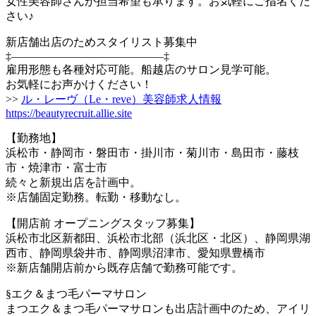
女性美容師さんが担当希望も承ります。お気軽にご指名くだ
さい♪
新店舗出店のためスタイリスト募集中
‡—————————————–‡
雇用形態も各種対応可能。船越店のサロン見学可能。
お気軽にお声かけください！
>>
ル・レーヴ（Le・reve）美容師求人情報
https://beautyrecruit.allie.site
【勤務地】
浜松市・静岡市・磐田市・掛川市・菊川市・島田市・藤枝
市・焼津市・富士市
続々と新規出店を計画中。
※店舗固定勤務。転勤・移動なし。
【開店前 オープニングスタッフ募集】
浜松市北区新都田、浜松市北部（浜北区・北区）、静岡県湖
西市、静岡県袋井市、静岡県沼津市、愛知県豊橋市
※新店舗開店前から既存店舗で勤務可能です。
§エク＆まつ毛パーマサロン
まつエク＆まつ毛パーマサロンも出店計画中のため、アイリ