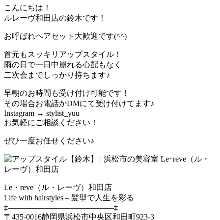
こんにちは！
ルレーヴ和田店の鈴木です！
お呼ばれヘアセット大歓迎です(^^)
首元もスッキリアップスタイル！
雨の日で一日中崩れる心配もなく
二次会までしっかり持ちます♪
早朝のお時間も受け付け可能です！
その場合お電話かDMにて受け付けてます♪
Instagram → stylist_yuu
お気軽にご相談ください！
ぜひ一度お任せください♪
Le・reve（ル・レーヴ）和田店
Life with hairstyles – 髪型で人生を彩る
‡—————————————–‡
〒435-0016静岡県浜松市中央区和田町923-3