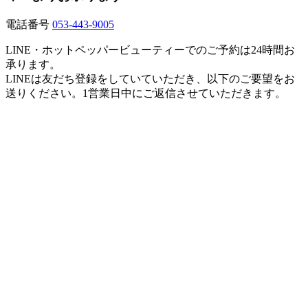
電話番号
053-443-9005
LINE・ホットペッパービューティーでのご予約は24時間お
承ります。
LINEは友だち登録をしていていただき、以下のご要望をお
送りください。1営業日中にご返信させていただきます。
【店名】
美容室 ル・レーヴ（Le･reve）和田店
【住所】
〒430-0913静岡県浜松市中央区和田町923-3
» 大きな地図はこちら
【営業時間】
9:00～19:00
【最終受付時間】
カット18:00 / カラー・パーマ17:30 / 縮毛矯正・ストレ
ートパーマ16:30
※19:00以降のご来店は当日19:00までのご予約で承りま
す。
※早朝のご予約はお電話・LINEにてお問い合わせくだ
さい（要早朝料金・ご希望に沿えない場合はご了承く