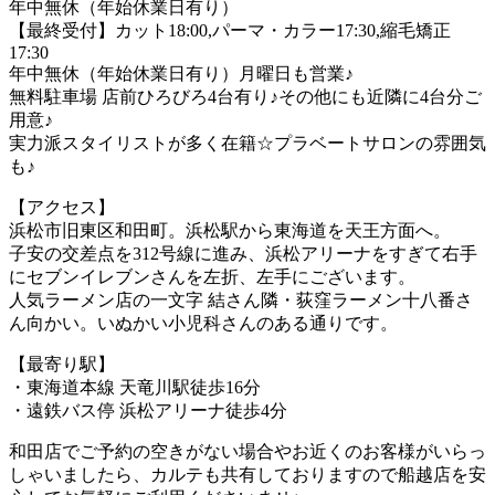
年中無休（年始休業日有り）
【最終受付】カット18:00,パーマ・カラー17:30,縮毛矯正
17:30
年中無休（年始休業日有り）月曜日も営業♪
無料駐車場 店前ひろびろ4台有り♪その他にも近隣に4台分ご
用意♪
実力派スタイリストが多く在籍☆プラベートサロンの雰囲気
も♪
【アクセス】
浜松市旧東区和田町。浜松駅から東海道を天王方面へ。
子安の交差点を312号線に進み、浜松アリーナをすぎて右手
にセブンイレブンさんを左折、左手にございます。
人気ラーメン店の一文字 結さん隣・荻窪ラーメン十八番さ
ん向かい。いぬかい小児科さんのある通りです。
【最寄り駅】
・東海道本線 天竜川駅徒歩16分
・遠鉄バス停 浜松アリーナ徒歩4分
和田店でご予約の空きがない場合やお近くのお客様がいらっ
しゃいましたら、カルテも共有しておりますので船越店を安