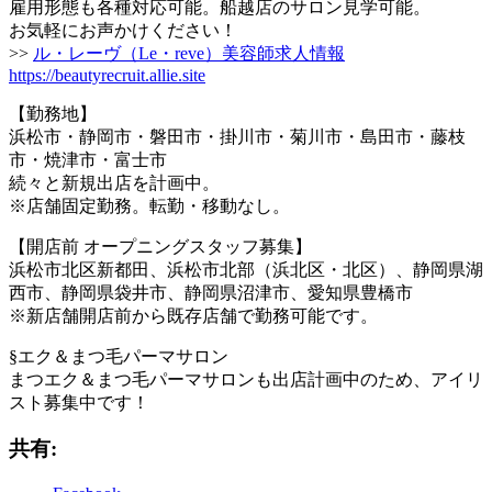
雇用形態も各種対応可能。船越店のサロン見学可能。
お気軽にお声かけください！
>>
ル・レーヴ（Le・reve）美容師求人情報
https://beautyrecruit.allie.site
【勤務地】
浜松市・静岡市・磐田市・掛川市・菊川市・島田市・藤枝
市・焼津市・富士市
続々と新規出店を計画中。
※店舗固定勤務。転勤・移動なし。
【開店前 オープニングスタッフ募集】
浜松市北区新都田、浜松市北部（浜北区・北区）、静岡県湖
西市、静岡県袋井市、静岡県沼津市、愛知県豊橋市
※新店舗開店前から既存店舗で勤務可能です。
§エク＆まつ毛パーマサロン
まつエク＆まつ毛パーマサロンも出店計画中のため、アイリ
スト募集中です！
共有: