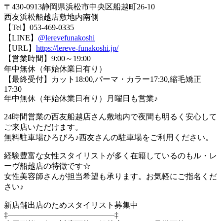
〒430-0913静岡県浜松市中央区船越町26-10
西友浜松船越店敷地内南側
【Tel】053-469-0335
【LINE】
@lerevefunakoshi
【URL】
https://lereve-funakoshi.jp/
【営業時間】9:00～19:00
年中無休（年始休業日有り）
【最終受付】カット18:00,パーマ・カラー17:30,縮毛矯正
17:30
年中無休（年始休業日有り）月曜日も営業♪
24時間営業の西友船越店さん敷地内で夜間も明るく安心して
ご来店いただけます。
無料駐車場ひろびろ♪西友さんの駐車場をご利用ください。
経験豊富な女性スタイリストが多く在籍しているのもル・レ
ーヴ船越店の特徴です☆
女性美容師さんが担当希望も承ります。お気軽にご指名くだ
さい♪
新店舗出店のためスタイリスト募集中
‡—————————————–‡