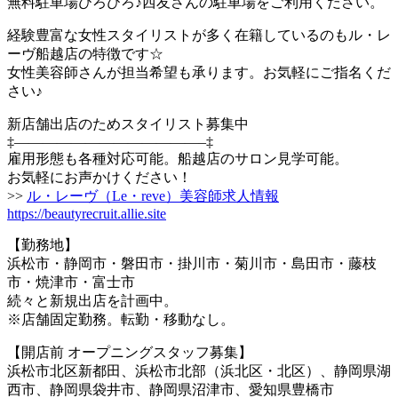
無料駐車場ひろびろ♪西友さんの駐車場をご利用ください。
経験豊富な女性スタイリストが多く在籍しているのもル・レ
ーヴ船越店の特徴です☆
女性美容師さんが担当希望も承ります。お気軽にご指名くだ
さい♪
新店舗出店のためスタイリスト募集中
‡—————————————–‡
雇用形態も各種対応可能。船越店のサロン見学可能。
お気軽にお声かけください！
>>
ル・レーヴ（Le・reve）美容師求人情報
https://beautyrecruit.allie.site
【勤務地】
浜松市・静岡市・磐田市・掛川市・菊川市・島田市・藤枝
市・焼津市・富士市
続々と新規出店を計画中。
※店舗固定勤務。転勤・移動なし。
【開店前 オープニングスタッフ募集】
浜松市北区新都田、浜松市北部（浜北区・北区）、静岡県湖
西市、静岡県袋井市、静岡県沼津市、愛知県豊橋市