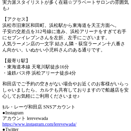
実力派スタイリストが多く在籍☆プラベートサロンの雰囲気
も♪
【アクセス】
浜松市旧東区和田町。浜松駅から東海道を天王方面へ。
子安の交差点を312号線に進み、浜松アリーナをすぎて右手
にセブンイレブンさんを左折、左手にございます。
人気ラーメン店の一文字 結さん隣・荻窪ラーメン十八番さ
ん向かい。いぬかい小児科さんのある通りです。
【最寄り駅】
・東海道本線 天竜川駅徒歩16分
・遠鉄バス停 浜松アリーナ徒歩4分
和田店でご予約の空きがない場合やお近くのお客様がいらっ
しゃいましたら、カルテも共有しておりますので船越店を安
心してお気軽にご利用くださいませ♪
§ル・レーヴ和田店 SNSアカウント
●Instagram
アカウント lerevewada
https://www.instagram.com/lerevewada/
●Twitter