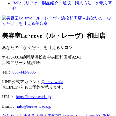
ReFa（リファ）製品紹介・通販・購入方法・お取り寄
せ
美容室Le･reve（ル・レーヴ）和田店
あなたの「なりたい」を叶えるサロン
〒
435-0016
静岡県
浜松市
中央区和田町923-3
浜松アリーナ徒歩1分
Tel：
053-443-9005
LINE公式アカウント
@lerevewada
※LINEからもご予約お承ります。
URL：
https://lereve-wada.jp
Email：
info@lereve-wada.jp
なりたいを叶える人気の美容室Le･reve（ル・レーヴ）浜松