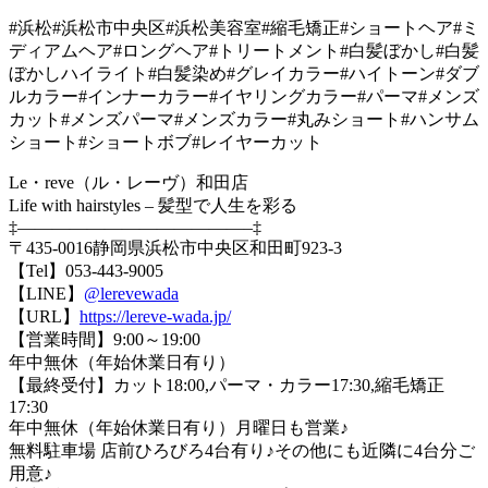
#浜松#浜松市中央区#浜松美容室#縮毛矯正#ショートヘア#ミ
ディアムヘア#ロングヘア#トリートメント#白髪ぼかし#白髪
ぼかしハイライト#白髪染め#グレイカラー#ハイトーン#ダブ
ルカラー#インナーカラー#イヤリングカラー#パーマ#メンズ
カット#メンズパーマ#メンズカラー#丸みショート#ハンサム
ショート#ショートボブ#レイヤーカット
Le・reve（ル・レーヴ）和田店
Life with hairstyles – 髪型で人生を彩る
‡—————————————–‡
〒435-0016静岡県浜松市中央区和田町923-3
【Tel】053-443-9005
【LINE】
@lerevewada
【URL】
https://lereve-wada.jp/
【営業時間】9:00～19:00
年中無休（年始休業日有り）
【最終受付】カット18:00,パーマ・カラー17:30,縮毛矯正
17:30
年中無休（年始休業日有り）月曜日も営業♪
無料駐車場 店前ひろびろ4台有り♪その他にも近隣に4台分ご
用意♪