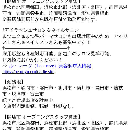
【開店前 オープニングスタッフ募集】
浜松市北区新都田、浜松市北部（浜北区・北区）、静岡県湖
西市、静岡県袋井市、静岡県沼津市、愛知県豊橋市
※新店舗開店前から既存店舗で勤務可能です。
§アイラッシュサロン＆ネイルサロン
まつエク＆まつ毛パーマサロンも出店計画中のため、アイリ
ストさん＆ネイリストさんも募集中です！
‡—————————————–‡
雇用形態も各種対応可能。船越店のサロン見学可能。
お気軽にお声かけください！
>>
ル・レーヴ（Le・reve）美容師求人情報
https://beautyrecruit.allie.site
【勤務地】
浜松市・静岡市・磐田市・掛川市・菊川市・島田市・藤枝
市・焼津市・富士市
続々と新規出店を計画中。
※店舗固定勤務。転勤・移動なし。
【開店前 オープニングスタッフ募集】
浜松市北区新都田、浜松市北部（浜北区・北区）、静岡県湖
西市、静岡県袋井市、静岡県沼津市、愛知県豊橋市