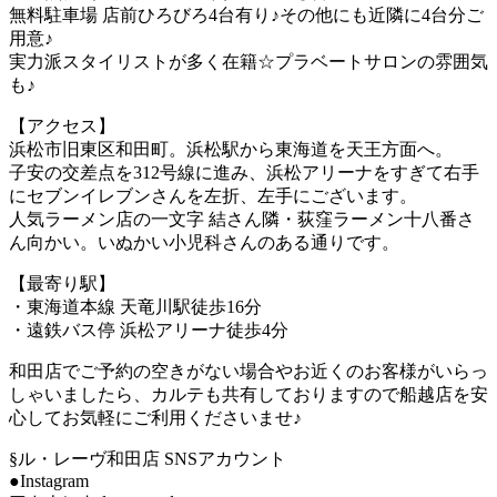
無料駐車場 店前ひろびろ4台有り♪その他にも近隣に4台分ご
用意♪
実力派スタイリストが多く在籍☆プラベートサロンの雰囲気
も♪
【アクセス】
浜松市旧東区和田町。浜松駅から東海道を天王方面へ。
子安の交差点を312号線に進み、浜松アリーナをすぎて右手
にセブンイレブンさんを左折、左手にございます。
人気ラーメン店の一文字 結さん隣・荻窪ラーメン十八番さ
ん向かい。いぬかい小児科さんのある通りです。
【最寄り駅】
・東海道本線 天竜川駅徒歩16分
・遠鉄バス停 浜松アリーナ徒歩4分
和田店でご予約の空きがない場合やお近くのお客様がいらっ
しゃいましたら、カルテも共有しておりますので船越店を安
心してお気軽にご利用くださいませ♪
§ル・レーヴ和田店 SNSアカウント
●Instagram