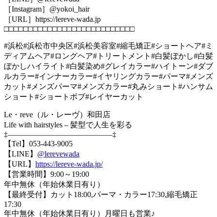
［Instagram］@yokoi_hair
［URL］https://lereve-wada.jp
□□□□□□□□□□□□□□□□□□□□□□□□□□□
#浜松#浜松市中央区#浜松美容室#縮毛矯正#ショートヘア#ミ
ディアムヘア#ロングヘア#トリートメント#白髪ぼかし#白髪
ぼかしハイライト#白髪染め#グレイカラー#ハイトーン#ダブ
ルカラー#インナーカラー#イヤリングカラー#パーマ#メンズ
カット#メンズパーマ#メンズカラー#丸みショート#ハンサム
ショート#ショートボブ#レイヤーカット
Le・reve（ル・レーヴ）和田店
Life with hairstyles – 髪型で人生を彩る
‡—————————————–‡
【Tel】053-443-9005
【LINE】
@lerevewada
【URL】
https://lereve-wada.jp/
【営業時間】9:00～19:00
年中無休（年始休業日有り）
【最終受付】カット18:00,パーマ・カラー17:30,縮毛矯正
17:30
年中無休（年始休業日有り）月曜日も営業♪