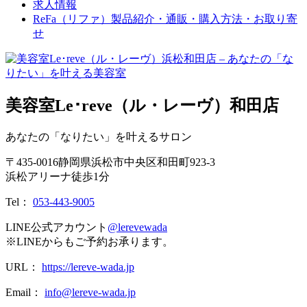
求人情報
ReFa（リファ）製品紹介・通販・購入方法・お取り寄
せ
美容室Le･reve（ル・レーヴ）和田店
あなたの「なりたい」を叶えるサロン
〒
435-0016
静岡県
浜松市
中央区和田町923-3
浜松アリーナ徒歩1分
Tel：
053-443-9005
LINE公式アカウント
@lerevewada
※LINEからもご予約お承ります。
URL：
https://lereve-wada.jp
Email：
info@lereve-wada.jp