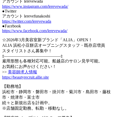
アカウント lerevewada
https://www.instagram.com/lerevewada/
●Twitter
アカウント lerevefunakoshi
https://twitter.com/lerevewada
●Facebook
https://www.facebook.com/lerevewada/
☆2026年3月美容室新ブランド「ALIA」OPEN！
ALIA 浜松小豆餅店オープニングスタッフ・既存店増員
スタイリストさん募集中！
‡—————————————–‡
雇用形態も各種対応可能。船越店のサロン見学可能。
お気軽にお声かけください！
>>
美容師求人情報
https://beautyrecruit.allie.site
【勤務地】
浜松市・静岡市・磐田市・掛川市・菊川市・島田市・藤枝
市・焼津市・富士市
続々と新規出店を計画中。
※店舗固定勤務。転勤・移動なし。