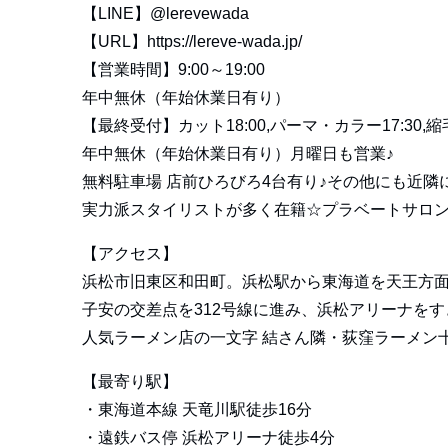
【LINE】
@lerevewada
【URL】
https://lereve-wada.jp/
【営業時間】9:00～19:00
年中無休（年始休業日有り）
【最終受付】カット18:00,パーマ・カラー17:30,縮毛
年中無休（年始休業日有り）月曜日も営業♪
無料駐車場 店前ひろびろ4台有り♪その他にも近隣
実力派スタイリストが多く在籍☆プラベートサロン
【アクセス】
浜松市旧東区和田町。浜松駅から東海道を天王方
子安の交差点を312号線に進み、浜松アリーナを
人気ラーメン店の一文字 結さん隣・荻窪ラーメン
【最寄り駅】
・東海道本線 天竜川駅徒歩16分
・遠鉄バス停 浜松アリーナ徒歩4分