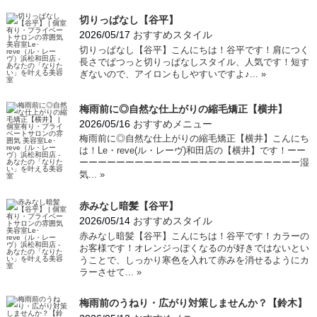
切りっぱなし【谷平】
2026/05/17
おすすめスタイル
切りっぱなし【谷平】こんにちは！谷平です！肩につく
長さでぱつっと切りっぱなしスタイル、人気です！短す
ぎないので、アイロンもしやすいですよ♪...
»
梅雨前に◎自然な仕上がりの縮毛矯正【横井】
2026/05/16
おすすめメニュー
梅雨前に◎自然な仕上がりの縮毛矯正【横井】こんにち
は！Le・reve(ル・レーヴ)和田店の【横井】です！ーー
ーーーーーーーーーーーーーーーーーーーーーーーー湿
気...
»
赤みなし暗髪【谷平】
2026/05/14
おすすめスタイル
赤みなし暗髪【谷平】こんにちは！谷平です！カラーの
お客様です！オレンジっぽくなるのが好きではないとい
うことで、しっかり寒色を入れて赤みを消せるようにカ
ラーさせて...
»
梅雨前のうねり・広がり対策しませんか？【鈴木】