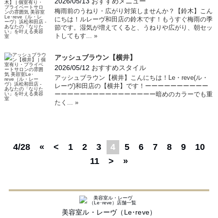
2026/05/13
おすすめメニュー
梅雨前のうねり・広がり対策しませんか？【鈴木】こん
にちは！ルレーヴ和田店の鈴木です！もうすぐ梅雨の季
節です。湿気が増えてくると、うねりや広がり、朝セッ
トしてもす...
»
アッシュブラウン【横井】
2026/05/12
おすすめスタイル
アッシュブラウン【横井】こんにちは！Le・reve(ル・
レーヴ)和田店の【横井】です！ーーーーーーーーーー
ーーーーーーーーーーーーーーーー暗めのカラーでも重
たく...
»
4/28
«
<
1
2
3
4
5
6
7
8
9
10
11
>
»
美容室ル・レーヴ（Le･reve）