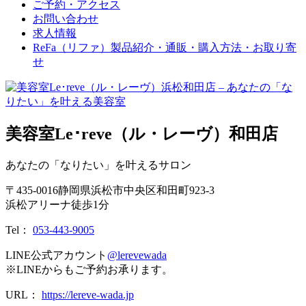
ご予約・アクセス
お問い合わせ
求人情報
ReFa（リファ）製品紹介・通販・購入方法・お取り寄
せ
美容室Le･reve（ル・レーヴ）和田店
あなたの「なりたい」を叶えるサロン
〒
435-0016
静岡県
浜松市
中央区和田町923-3
浜松アリーナ徒歩1分
Tel：
053-443-9005
LINE公式アカウント
@lerevewada
※LINEからもご予約お承ります。
URL：
https://lereve-wada.jp